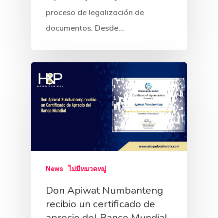
Nuestro Equi
proceso de legalización de
Servicios Leg
documentos. Desde…
Sectores
Derecho Mercantil Y
Comercial
Noticias Lega
Derecho Bancario Y
Constitucion De Emp
BOI Tailandia
Financiero
Novedades
Tailandia
Incentivos Fiscales 
Litigios Y Disputas
Farmaceutico
Carrera
Constitucion De Ofic
Fiscales Bajo BOI
Derecho Penal
Clientes Privados
Automocion
Profesional
Representacion En T
Constitucion De Emp
News
ไม่มีหมวดหมู่
Litigios Civiles
Apertura De Cuenta
Comercio Internaciona
Derecho Aerospacial Y
Permisos De Negoci
BOI
Contacto
Don Apiwat Numbanteng
En Tailandia
Aviacion
Accidentes E Indemn
Propiedad Intelectual
Extranjeros
recibio un certificado de
Visas De Larga Dura
aprecio del Banco Mundial
Energia Y Construccio