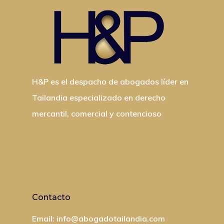
Tailandia
Registro De Yates En
Licitaciones Publica
Ciudadania Por Inver
Diligencia Debida A 
Colecciones De Arte
Direccion Registral 
H&P es el despacho de abogados líder en
Impuestos E IVA
Tailandia especializado en derecho
mercantil, comercial y contencioso
Contacto
Email: info@abogadotailandia.com