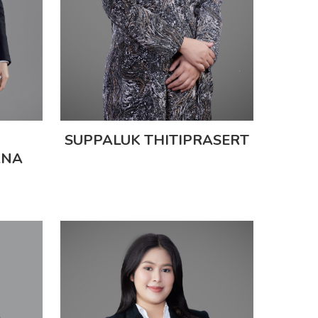
SUPPALUK THITIPRASERT
ANA