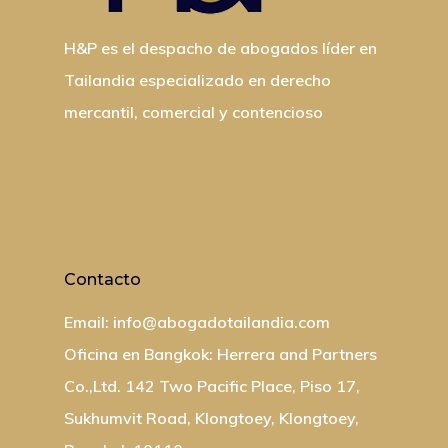
LTR
Residencia Fiscal
Y Tailandia
Compra De Hoteles Y
Crypto
Estafas En Tailandia
Probono
H&P es el despacho de abogados líder en
Divorcio, Custodias 
Derecho Fiscal Taila
Inmuebles Comercia
Canabis Medicinal
Tailandia especializado en derecho
Delitos Contra El Ho
De Familia
mercantil, comercial y contencioso
Permisos, Contratos
Permisos Para Hotel
Logistica Y Transporte
Extradiciones
Acuerdos Prematrim
Acuerdos
Restaurantes
Casos De Trafico De
Legalizacion De Do
Fusiones Y Adquisic
Compra De Condomin
Derecho Laboral
Tailandia
Contacto
Derecho De Franquic
Visa Schengen
Email: info@abogadotailandia.com
JV
Plan De Sucesiones 
Oficina en Bangkok: Herrera and Partners
Concurso De Acreed
De Herencia
Co.,Ltd. 142 Two Pacific Place, Piso 17,
Tailandia
Sukhumvit Road, Klongtoey, Klongtoey,
Registro De Yates En