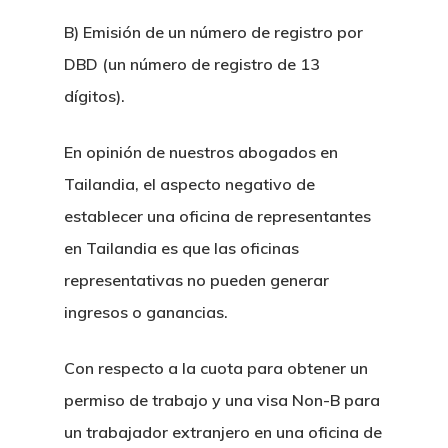
Tailandia
Propiedades Y Hosteler
Disputas Entre Accio
B) Emisión de un número de registro por
Servicios Notariales
Tratado De Amistad 
LTR
Residencia Fiscal
DBD (un número de registro de 13
Y Tailandia
Compra De Hoteles Y
Crypto
Estafas En Tailandia
Probono
Divorcio, Custodias 
dígitos).
Derecho Fiscal Taila
Inmuebles Comercia
Canabis Medicinal
Delitos Contra El Ho
De Familia
En opinión de nuestros abogados en
Permisos, Contratos
Permisos Para Hotel
Logistica Y Transporte
Extradiciones
Acuerdos Prematrim
Tailandia, el aspecto negativo de
Acuerdos
Restaurantes
Casos De Trafico De
establecer una oficina de representantes
Legalizacion De Do
Fusiones Y Adquisic
en Tailandia es que las oficinas
Compra De Condomin
representativas no pueden generar
Derecho Laboral
Tailandia
ingresos o ganancias.
Derecho De Franquic
Visa Schengen
Con respecto a la cuota para obtener un
JV
Plan De Sucesiones 
permiso de trabajo y una visa Non-B para
Concurso De Acreed
De Herencia
un trabajador extranjero en una oficina de