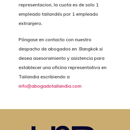
Tailandia
representacion, la cuota es de solo 1
Registro De Yates En
empleado tailandés por 1 empleado
Licitaciones Publica
Ciudadania Por Inver
extranjero.
Diligencia Debida A 
Colecciones De Arte
Póngase en contacto con nuestro
Direccion Registral 
despacho de abogados en Bangkok si
Impuestos E IVA
desea asesoramiento y asistencia para
establecer una oficina representativa en
Tailandia escribiendo a
info@abogadotailandia.com