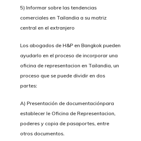
5) Informar sobre las tendencias
Servicios Leg
comerciales en Tailandia a su matriz
central en el extranjero
Sectores
Derecho Mercantil Y
Los abogados de H&P en Bangkok pueden
Comercial
ayudarlo en el proceso de incorporar una
Noticias Lega
Derecho Bancario Y
Constitucion De Emp
BOI Tailandia
oficina de representacion en Tailandia, un
Financiero
Novedades
Tailandia
proceso que se puede dividir en dos
Incentivos Fiscales 
Litigios Y Disputas
Farmaceutico
Carrera
partes:
Constitucion De Ofic
Fiscales Bajo BOI
Derecho Penal
Clientes Privados
Automocion
Profesional
Representacion En T
Constitucion De Emp
A) Presentación de documentaciónpara
Litigios Civiles
Apertura De Cuenta
Comercio Internaciona
Derecho Aerospacial Y
Permisos De Negoci
BOI
establecer le Oficina de Representacion,
Contacto
En Tailandia
Aviacion
Accidentes E Indemn
Propiedad Intelectual
Extranjeros
poderes y copia de pasaportes, entre
Visas De Larga Dura
otros documentos.
Energia Y Construccio
Disputas Comerciale
Contabilidad, Fiscal Y 
JTEPA