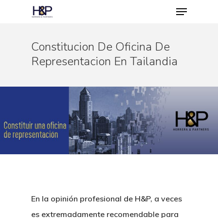
Constitucion De Oficina De
Representacion En Tailandia
Hit enter to search or ESC to close
En la opinión profesional de H&P, a veces
es extremadamente recomendable para