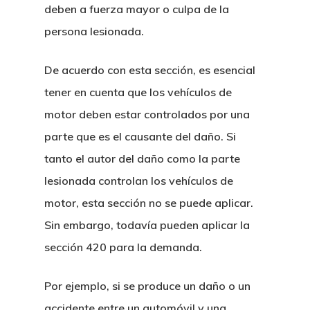
Constitucion De Emp
BOI Tailandia
deben a fuerza mayor o culpa de la
Financiero
Novedades
Tailandia
persona lesionada.
Incentivos Fiscales 
Litigios Y Disputas
Farmaceutico
Carrera
Constitucion De Ofic
Fiscales Bajo BOI
Derecho Penal
De acuerdo con esta sección, es esencial
Clientes Privados
Automocion
Profesional
Representacion En T
Constitucion De Emp
tener en cuenta que los vehículos de
Litigios Civiles
Apertura De Cuenta
Comercio Internaciona
Derecho Aerospacial Y
Permisos De Negoci
BOI
Contacto
motor deben estar controlados por una
En Tailandia
Aviacion
Accidentes E Indemn
Propiedad Intelectual
Extranjeros
parte que es el causante del daño. Si
Visas De Larga Dura
tanto el autor del daño como la parte
Energia Y Construccio
Disputas Comerciale
Contabilidad, Fiscal Y 
JTEPA
Tailandia
lesionada controlan los vehículos de
Propiedades Y Hosteler
Disputas Entre Accio
Servicios Notariales
Tratado De Amistad 
motor, esta sección no se puede aplicar.
LTR
Residencia Fiscal
Y Tailandia
Compra De Hoteles Y
Crypto
Sin embargo, todavía pueden aplicar la
Estafas En Tailandia
Probono
Divorcio, Custodias 
sección 420 para la demanda.
Derecho Fiscal Taila
Inmuebles Comercia
Canabis Medicinal
Delitos Contra El Ho
De Familia
Permisos, Contratos
Permisos Para Hotel
Por ejemplo, si se produce un daño o un
Logistica Y Transporte
Extradiciones
Acuerdos Prematrim
Acuerdos
Restaurantes
accidente entre un automóvil y una