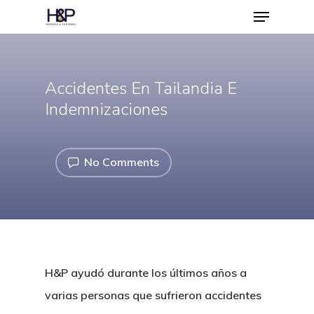
Accidentes En Tailandia E
Hit enter to search or ESC to close
Indemnizaciones
No Comments
H&P ayudó durante los últimos años a
varias personas que sufrieron accidentes