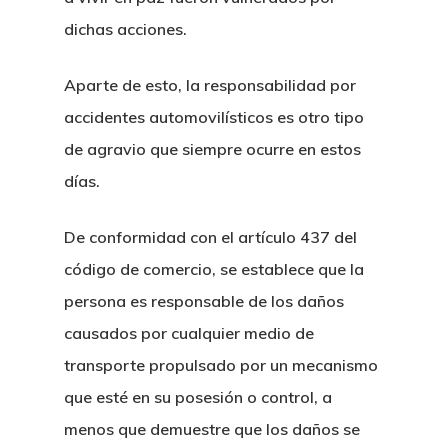
dichas acciones.
H&P Or Herrera And Partn
Aparte de esto, la responsabilidad por
accidentes automovilísticos es otro tipo
Principal
de agravio que siempre ocurre en estos
días.
Sobre Nosotr
Nuestro Equi
De conformidad con el artículo 437 del
código de comercio, se establece que la
Servicios Leg
persona es responsable de los daños
causados por cualquier medio de
transporte propulsado por un mecanismo
Sectores
Derecho Mercantil Y
que esté en su posesión o control, a
Comercial
menos que demuestre que los daños se
Noticias Lega
Derecho Bancario Y