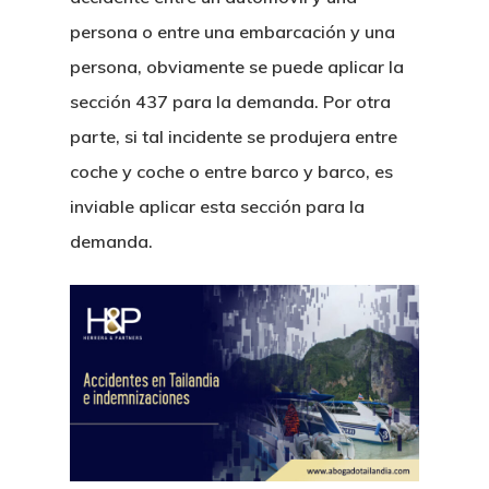
Casos De Trafico De
Legalizacion De Do
persona o entre una embarcación y una
Fusiones Y Adquisic
persona, obviamente se puede aplicar la
Compra De Condomin
Derecho Laboral
sección 437 para la demanda. Por otra
Tailandia
parte, si tal incidente se produjera entre
Derecho De Franquic
Visa Schengen
coche y coche o entre barco y barco, es
JV
inviable aplicar esta sección para la
Plan De Sucesiones 
demanda.
Concurso De Acreed
De Herencia
Tailandia
Registro De Yates En
Licitaciones Publica
Ciudadania Por Inver
Diligencia Debida A 
Colecciones De Arte
Direccion Registral 
Impuestos E IVA