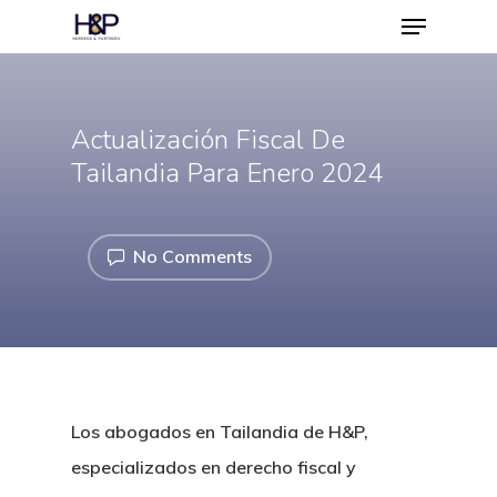
Actualización Fiscal De
Hit enter to search or ESC to close
Tailandia Para Enero 2024
No Comments
Los abogados en Tailandia de H&P,
especializados en derecho fiscal y