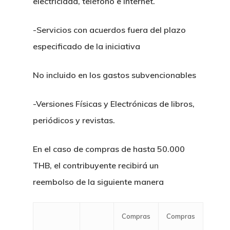
electricidad, teléfono e Internet.
Y Tailandia
Compra De Hoteles Y
Crypto
Estafas En Tailandia
Probono
Divorcio, Custodias 
Derecho Fiscal Taila
Inmuebles Comercia
-Servicios con acuerdos fuera del plazo
Canabis Medicinal
Delitos Contra El Ho
De Familia
especificado de la iniciativa
Permisos, Contratos
Permisos Para Hotel
Logistica Y Transporte
Extradiciones
Acuerdos Prematrim
Acuerdos
Restaurantes
No incluido en los gastos subvencionables
Casos De Trafico De
Legalizacion De Do
Fusiones Y Adquisic
-Versiones Físicas y Electrónicas de libros,
Compra De Condomin
Derecho Laboral
periódicos y revistas.
Tailandia
Derecho De Franquic
Visa Schengen
En el caso de compras de hasta 50.000
JV
THB, el contribuyente recibirá un
Plan De Sucesiones 
reembolso de la siguiente manera
Concurso De Acreed
De Herencia
Tailandia
Registro De Yates En
Compras
Compras
Licitaciones Publica