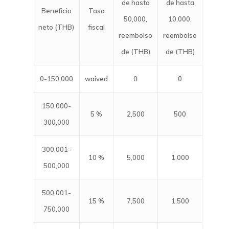
Ciudadania Por Inver
de hasta
de hasta
Beneficio
Tasa
Diligencia Debida A 
50,000,
10,000,
Colecciones De Arte
neto (THB)
fiscal
reembolso
reembolso
Direccion Registral 
de (THB)
de (THB)
Impuestos E IVA
0-150,000
waived
0
0
150,000-
5 %
2,500
500
300,000
300,001-
10 %
5,000
1,000
500,000
500,001-
15 %
7,500
1,500
750,000