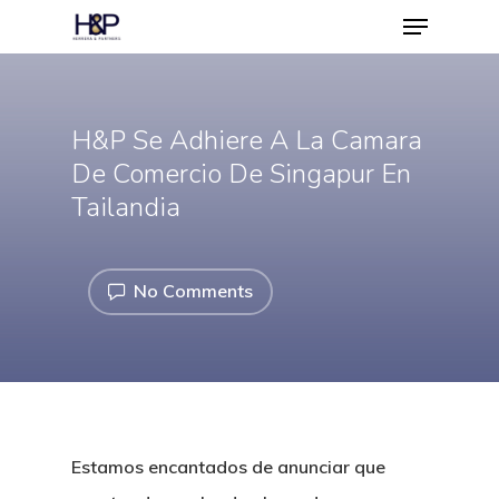
H&P Se Adhiere A La Camara
Hit enter to search or ESC to close
De Comercio De Singapur En
Tailandia
No Comments
Estamos encantados de anunciar que