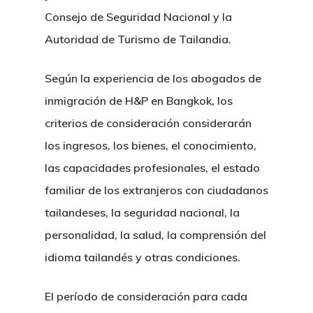
Concurso De Acreed
De Herencia
Consejo de Seguridad Nacional y la
Tailandia
Autoridad de Turismo de Tailandia.
Registro De Yates En
Licitaciones Publica
Ciudadania Por Inver
Según la experiencia de los abogados de
Diligencia Debida A 
inmigración de H&P en Bangkok, los
Colecciones De Arte
criterios de consideración considerarán
Direccion Registral 
los ingresos, los bienes, el conocimiento,
Impuestos E IVA
las capacidades profesionales, el estado
familiar de los extranjeros con ciudadanos
tailandeses, la seguridad nacional, la
personalidad, la salud, la comprensión del
idioma tailandés y otras condiciones.
El período de consideración para cada