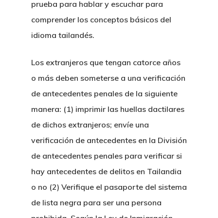
prueba para hablar y escuchar para
Nuestro Equi
comprender los conceptos básicos del
idioma tailandés.
Servicios Leg
Los extranjeros que tengan catorce años
o más deben someterse a una verificación
Sectores
Derecho Mercantil Y
de antecedentes penales de la siguiente
Comercial
Noticias Lega
Derecho Bancario Y
manera: (1) imprimir las huellas dactilares
Constitucion De Emp
BOI Tailandia
Financiero
Novedades
de dichos extranjeros; envíe una
Tailandia
Incentivos Fiscales 
verificación de antecedentes en la División
Litigios Y Disputas
Farmaceutico
Carrera
Constitucion De Ofic
Fiscales Bajo BOI
de antecedentes penales para verificar si
Derecho Penal
Clientes Privados
Automocion
Profesional
Representacion En T
hay antecedentes de delitos en Tailandia
Constitucion De Emp
Litigios Civiles
Apertura De Cuenta
Comercio Internaciona
o no (2) Verifique el pasaporte del sistema
Derecho Aerospacial Y
Permisos De Negoci
BOI
Contacto
En Tailandia
de lista negra para ser una persona
Aviacion
Accidentes E Indemn
Propiedad Intelectual
Extranjeros