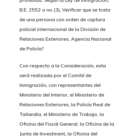
prohibida. Según la Ley de Inmigración,
Visas De Larga Dura
Energia Y Construccio
Disputas Comerciale
Contabilidad, Fiscal Y 
JTEPA
B.E. 2552 o no (3), Verificar que se trata
Tailandia
de una persona con orden de captura
Propiedades Y Hosteler
Disputas Entre Accio
Servicios Notariales
Tratado De Amistad 
LTR
Residencia Fiscal
policial internacional de la División de
Y Tailandia
Compra De Hoteles Y
Crypto
Estafas En Tailandia
Probono
Relaciones Exteriores. Agencia Nacional
Divorcio, Custodias 
Derecho Fiscal Taila
Inmuebles Comercia
Canabis Medicinal
de Policía?
Delitos Contra El Ho
De Familia
Permisos, Contratos
Permisos Para Hotel
Logistica Y Transporte
Extradiciones
Acuerdos Prematrim
Con respecto a la Consideración, esta
Acuerdos
Restaurantes
será realizada por el Comité de
Casos De Trafico De
Legalizacion De Do
Fusiones Y Adquisic
Inmigración, con representantes del
Compra De Condomin
Ministerio del Interior, el Ministerio de
Derecho Laboral
Tailandia
Relaciones Exteriores, la Policía Real de
Derecho De Franquic
Tailandia, el Ministerio de Trabajo, la
Visa Schengen
Oficina del Fiscal General, la Oficina de la
JV
Plan De Sucesiones 
Junta de Investment, la Oficina del