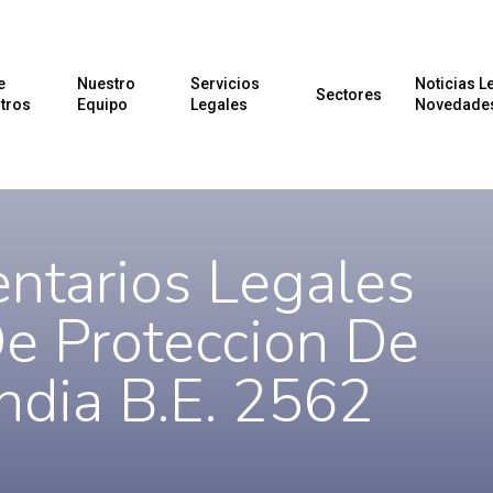
e
Nuestro
Servicios
Noticias L
Sectores
tros
Equipo
Legales
Novedade
ntarios Legales
e Proteccion De
ndia B.E. 2562