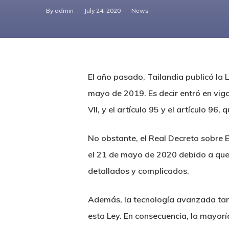
By
admin
July 24, 2020
News
El año pasado, Tailandia publicó la 
mayo de 2019. Es decir entró en vigor 
VII, y el artículo 95 y el artículo 96
No obstante, el Real Decreto sobre 
el 21 de mayo de 2020 debido a que 
detallados y complicados.
Hit enter to search or ESC to close
Además, la tecnología avanzada tamb
esta Ley. En consecuencia, la mayorí