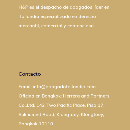
Ciudadania Por Inver
H&P es el despacho de abogados líder en
Diligencia Debida A 
Tailandia especializado en derecho
Colecciones De Arte
mercantil, comercial y contencioso
Direccion Registral 
Impuestos E IVA
Contacto
Email: info@abogadotailandia.com
Oficina en Bangkok: Herrera and Partners
Co.,Ltd. 142 Two Pacific Place, Piso 17,
Sukhumvit Road, Klongtoey, Klongtoey,
Bangkok 10110