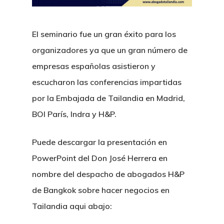
El seminario fue un gran éxito para los
Sectores
Derecho Mercantil Y
organizadores ya que un gran número de
Comercial
Noticias Lega
Derecho Bancario Y
empresas españolas asistieron y
Constitucion De Emp
BOI Tailandia
Financiero
escucharon las conferencias impartidas
Novedades
Tailandia
por la Embajada de Tailandia en Madrid,
Incentivos Fiscales 
Litigios Y Disputas
Farmaceutico
Carrera
BOI París, Indra y H&P.
Constitucion De Ofic
Fiscales Bajo BOI
Derecho Penal
Clientes Privados
Automocion
Profesional
Representacion En T
Constitucion De Emp
Puede descargar la presentación en
Litigios Civiles
Apertura De Cuenta
Comercio Internaciona
Derecho Aerospacial Y
Permisos De Negoci
BOI
Contacto
PowerPoint del Don José Herrera en
En Tailandia
Aviacion
Accidentes E Indemn
Propiedad Intelectual
Extranjeros
nombre del despacho de abogados H&P
Visas De Larga Dura
Energia Y Construccio
de Bangkok sobre hacer negocios en
Disputas Comerciale
Contabilidad, Fiscal Y 
JTEPA
Tailandia
Tailandia aqui abajo:
Propiedades Y Hosteler
Disputas Entre Accio
Servicios Notariales
Tratado De Amistad 
LTR
Residencia Fiscal