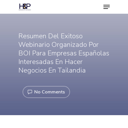
Resumen Del Exitoso
Hit enter to search or ESC to close
Webinario Organizado Por
BOI Para Empresas Españolas
Interesadas En Hacer
Negocios En Tailandia
No Comments