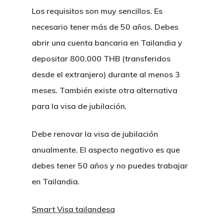
Casos De Trafico De
Legalizacion De Do
Los requisitos son muy sencillos. Es
Fusiones Y Adquisic
necesario tener más de 50 años. Debes
Compra De Condomin
Derecho Laboral
abrir una cuenta bancaria en Tailandia y
Tailandia
depositar 800.000 THB (transferidos
Derecho De Franquic
Visa Schengen
desde el extranjero) durante al menos 3
JV
meses. También existe otra alternativa
Plan De Sucesiones 
para la visa de jubilación.
Concurso De Acreed
De Herencia
Tailandia
Registro De Yates En
Debe renovar la visa de jubilación
Licitaciones Publica
anualmente. El aspecto negativo es que
Ciudadania Por Inver
debes tener 50 años y no puedes trabajar
Diligencia Debida A 
Colecciones De Arte
en Tailandia.
Direccion Registral 
Impuestos E IVA
Smart Visa tailandesa