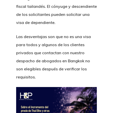
fiscal tailandés. El cónyuge y descendiente
de los solicitantes pueden solicitar una
H&P Or Herrera And Partn
visa de dependiente.
Principal
Las desventajas son que no es una visa
para todos y algunos de los clientes
Sobre Nosotr
privados que contactan con nuestro
Nuestro Equi
despacho de abogados en Bangkok no
son elegibles después de verificar los
Servicios Leg
requisitos.
Sectores
Derecho Mercantil Y
Comercial
Noticias Lega
Derecho Bancario Y