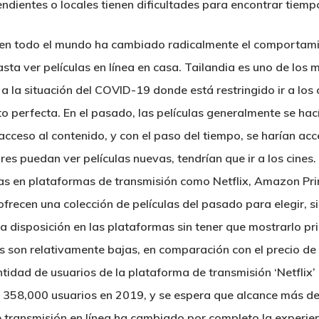
endientes o locales tienen dificultades para encontrar tiemp
n en todo el mundo ha cambiado radicalmente el comportam
hasta ver películas en línea en casa. Tailandia es uno de lo
la situación del COVID-19 donde está restringido ir a los c
to perfecta. En el pasado, las películas generalmente se hac
acceso al contenido, y con el paso del tiempo, se harían acc
res puedan ver películas nuevas, tendrían que ir a los cines
as en plataformas de transmisión como Netflix, Amazon Pri
frecen una colección de películas del pasado para elegir, 
 a disposición en las plataformas sin tener que mostrarlo pr
ios son relativamente bajas, en comparación con el precio de
antidad de usuarios de la plataforma de transmisión ‘Netflix’ 
 358,000 usuarios en 2019, y se espera que alcance más de
transmisión en línea ha cambiado por completo la experienc