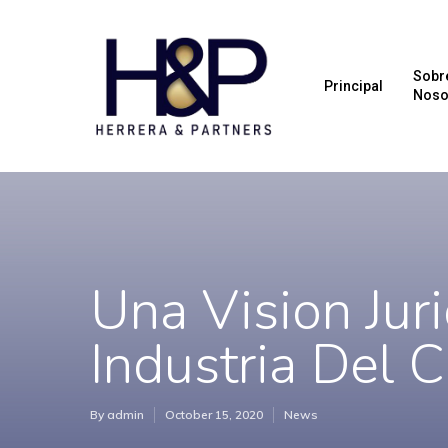
Sobr
Principal
Noso
Una Vision Jur
Industria Del C
By
admin
October 15, 2020
News